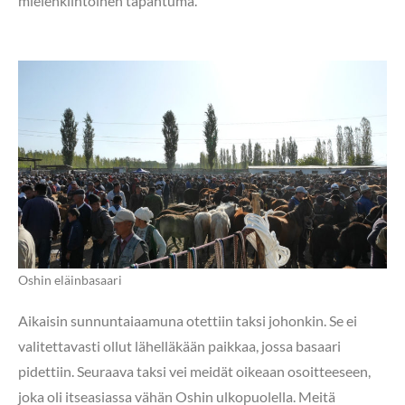
mielenkiintoinen tapahtuma.
Oshin eläinbasaari
Aikaisin sunnuntaiaamuna otettiin taksi johonkin. Se ei
valitettavasti ollut lähelläkään paikkaa, jossa basaari
pidettiin. Seuraava taksi vei meidät oikeaan osoitteeseen,
joka oli itseasiassa vähän Oshin ulkopuolella. Meitä