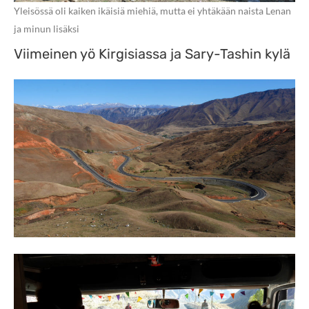
Yleisössä oli kaiken ikäisiä miehiä, mutta ei yhtäkään naista Lenan
ja minun lisäksi
Viimeinen yö Kirgisiassa ja Sary-Tashin kylä