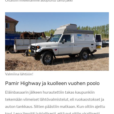
Oltaisiin mielellämme adoptoitu tämä jakki
Valmiina lähtöön!
Pamir Highway ja kuolleen vuohen poolo
Eläinbasaarin jälkeen hurautettiin takas kaupunkiin
tekemään viimeiset lähtövalmistelut, eli ruokaostokset ja
auton tankkaus. Sitten päästiin matkaan. Kun oltiin ajettu
tovi, Lena ilmoitti juhlallisesti, että nyt oltiin virallisesti