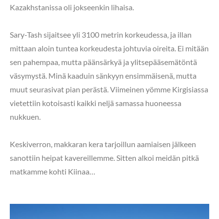
Kazakhstanissa oli jokseenkin lihaisa.
Sary-Tash sijaitsee yli 3100 metrin korkeudessa, ja illan
mittaan aloin tuntea korkeudesta johtuvia oireita. Ei mitään
sen pahempaa, mutta päänsärkyä ja ylitsepääsemätöntä
väsymystä. Minä kaaduin sänkyyn ensimmäisenä, mutta
muut seurasivat pian perästä. Viimeinen yömme Kirgisiassa
vietettiin kotoisasti kaikki neljä samassa huoneessa
nukkuen.
Keskiverron, makkaran kera tarjoillun aamiaisen jälkeen
sanottiin heipat kavereillemme. Sitten alkoi meidän pitkä
matkamme kohti Kiinaa…