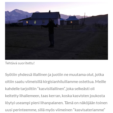
Tehtävä suoritettu!
Syötiin yhdessä illallinen ja juotiin ne muutama olut, jotka
oltiin saatu viimeisillä kirgisianhiluillamme ostettua. Meille
kahdelle tarjoiltiin “kasvisillallinen”, joka selkeästi oli
keitetty lihaliemeen, taas kerran, koska kasvisten joukosta
löytyi useampi pieni lihanpalanen. Tämä on näköjään toinen
uusi perinteemme, sillä myös viimeinen “kasvisateriamme”