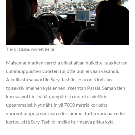
Tjerk ratissa, vuohet tiellä
Maisemat matkan varrella olivat aivan huikeita, taas kerran.
Lumihuippuisten vuorten tuijotteluun ei vaan väsähdä.
Alkuillasta saavuttiin Sary-Tashiin, joka on Kirgisian
toiseksiviimeinen kylä ennen Irkeshtan Passia. Saman tien
kun saavuttiin kylään, ympäristö muuttui vieläkin
upeammaksi. Nyt nähtiin yli 7000 metriä korkeita
vuorenhuippuja suoraan edessämme. Turha varmaan edes
kertoa, että Sary-Tash oli melko hurmaava pikku kylä.