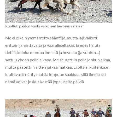
Kuollut, päätön vuohi valkoisen hevosen selässä
Me ei oikein ymmärretty sääntöjä, mutta laji vaikutti
erittäin jännittävältä ja vaaralliseltakin. Ei edes haluta
tietää, kuinka montaa ihmistä ja hevosta (ja vuohta…)
sattuu yhden pelin aikana. Me seurattiin peliä jonkun aikaa,
mutta päätettiin sitten jatkaa matkaa. Ei oltaisi kuitenkaan
luultavasti nähty matsia loppuun saakkaa, sillä ilmeisesti
nämä voivat joskus kestää jopa useita päiviä.