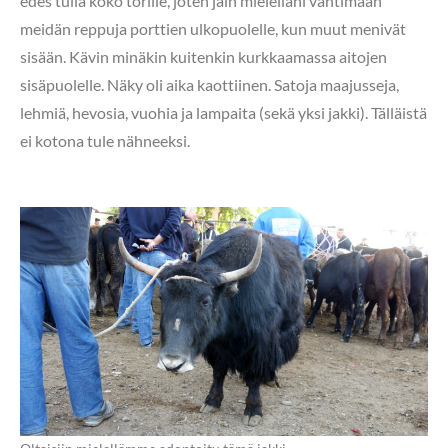
edes tulla koko torille, joten jäin mielelläni vahtimaan
meidän reppuja porttien ulkopuolelle, kun muut menivät
sisään. Kävin minäkin kuitenkin kurkkaamassa aitojen
sisäpuolelle. Näky oli aika kaottiinen. Satoja maajusseja,
lehmiä, hevosia, vuohia ja lampaita (sekä yksi jakki). Tälläistä
ei kotona tule nähneeksi.