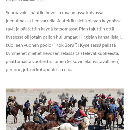
Seuraavaksi nähtiin hevosia ravaamassa kuivassa
joenuimassa tien varrella. Ajateltiin siellä olevan käynnissä
ravit ja päätettiin käydä katsomassa. Pian tajuttiin että
kyseessä oli jotain paljon hullumpaa: Kirgisian kansallislaji,
kuolleen vuohen poolo (“Kok Boru”)! Kyseisessä pelissä
kymmenet miehet hevosen selässä taistelevat kuolleesta,
päättömästä vuohesta. Toinen (ei kovin eläinystävällinen)
perinne, jota ei kotopuolessa näe.