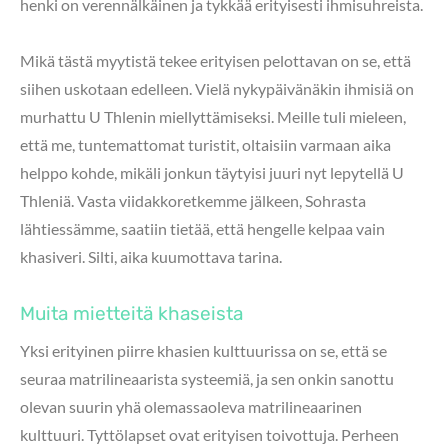
henki on verennälkäinen ja tykkää erityisesti ihmisuhreista.
Mikä tästä myytistä tekee erityisen pelottavan on se, että
siihen uskotaan edelleen. Vielä nykypäivänäkin ihmisiä on
murhattu U Thlenin miellyttämiseksi. Meille tuli mieleen,
että me, tuntemattomat turistit, oltaisiin varmaan aika
helppo kohde, mikäli jonkun täytyisi juuri nyt lepytellä U
Thleniä. Vasta viidakkoretkemme jälkeen, Sohrasta
lähtiessämme, saatiin tietää, että hengelle kelpaa vain
khasiveri. Silti, aika kuumottava tarina.
Muita mietteitä khaseista
Yksi erityinen piirre khasien kulttuurissa on se, että se
seuraa matrilineaarista systeemiä, ja sen onkin sanottu
olevan suurin yhä olemassaoleva matrilineaarinen
kulttuuri. Tyttölapset ovat erityisen toivottuja. Perheen