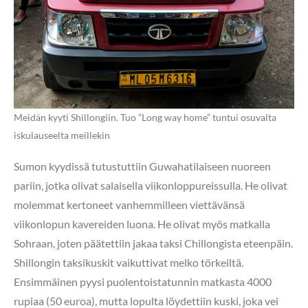
Meidän kyyti Shillongiin. Tuo ”Long way home” tuntui osuvalta
iskulauseelta meillekin
Sumon kyydissä tutustuttiin Guwahatilaiseen nuoreen
pariin, jotka olivat salaisella viikonloppureissulla. He olivat
molemmat kertoneet vanhemmilleen viettävänsä
viikonlopun kavereiden luona. He olivat myös matkalla
Sohraan, joten päätettiin jakaa taksi Chillongista eteenpäin.
Shillongin taksikuskit vaikuttivat melko törkeiltä.
Ensimmäinen pyysi puolentoistatunnin matkasta 4000
rupiaa (50 euroa), mutta lopulta löydettiin kuski, joka vei