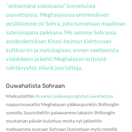
”seitsemänä siskoksena” tunnetuista
osavaltioista. Meghalayassa ensimmäinen
pysäkkimme oli Sohra, joka tunnetaan maailman
sateisimpana paikkana. Me saimme Sohrassa
ensikosketuksen Khasi-heimon kiehtovaan
kulttuuriin ja mytologiaan, ennen vaeltamista
viidakkoon ja kohti Meghalayan erityistä
nähtävyyttä, eläviä juurisiltoja.
Guwahatista Sohraan
Matkustettiin
Assamin pääkaupungista Guwahatista
naapuriosavaltio Meghalayan pääkaupunkiin Shillongiin
sumolla. Suunniteltiin palaavamme takaisin Shillongiin
muutaman päivän kuluttua, mutta nyt jatkettiin
matkaamme suoraan Sohraan (tunnetaan myös nimellä