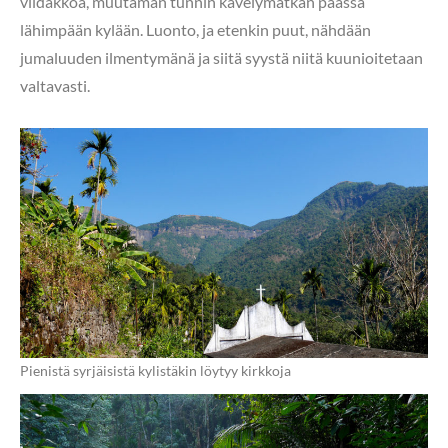
viidakkoa, muutaman tunnin kävelymatkan päässä
lähimpään kylään. Luonto, ja etenkin puut, nähdään
jumaluuden ilmentymänä ja siitä syystä niitä kuunioitetaan
valtavasti.
Pienistä syrjäisistä kylistäkin löytyy kirkkoja