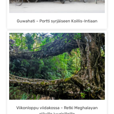
Guwahati – Portti syrjäiseen Koillis-Intiaan
Viikonloppu viidakossa – Retki Meghalayan
eläville juurisilloille