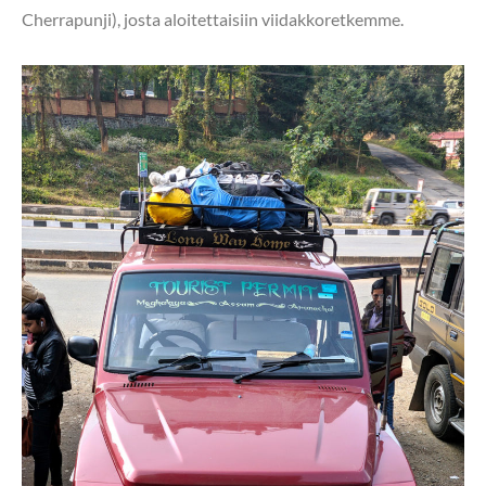
Cherrapunji), josta aloitettaisiin viidakkoretkemme.