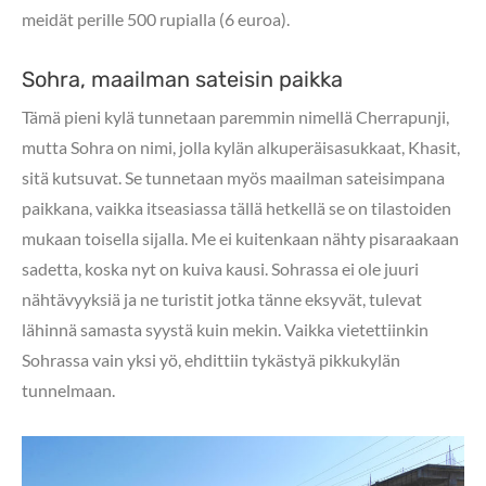
meidät perille 500 rupialla (6 euroa).
Sohra, maailman sateisin paikka
Tämä pieni kylä tunnetaan paremmin nimellä Cherrapunji,
mutta Sohra on nimi, jolla kylän alkuperäisasukkaat, Khasit,
sitä kutsuvat. Se tunnetaan myös maailman sateisimpana
paikkana, vaikka itseasiassa tällä hetkellä se on tilastoiden
mukaan toisella sijalla. Me ei kuitenkaan nähty pisaraakaan
sadetta, koska nyt on kuiva kausi. Sohrassa ei ole juuri
nähtävyyksiä ja ne turistit jotka tänne eksyvät, tulevat
lähinnä samasta syystä kuin mekin. Vaikka vietettiinkin
Sohrassa vain yksi yö, ehdittiin tykästyä pikkukylän
tunnelmaan.