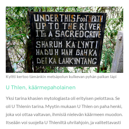
Kyltti kertoo tämänkin metsäpolun kulkevan pyhän paikan läpi
U Thlen, käärmepaholainen
Yksi tarina khasien mytologiasta oli erityisen pelottava. Se
oli U Thlenin tarina. Myytin mukaan U Thlen on paha henki,
joka voi ottaa valtavan, ihmisiä nielevän käärmeen muodon.
Itseään voi suojella U Thleniltä uhrilahjoin, ja valitettavasti