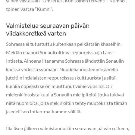
siihen vastataan ”Om lei lei”. Kun toinen tervehtii ”Kumno”,
toinen vastaa ”Kumni”.
Valmistelua seuraavan päivän
viidakkoretkeä varten
Sohrassa ei tutustuttu kuitenkaan pelkästään khaseihin.
Meidän naapuri Sonauli oli kiva reppureissaaja Länsi-
Intiasta. Ainoana iltanamme Sohrassa lähdettiin Sonaulin
kanssa yhdessä syömään. Nuudeliannostemme äärellä
juteltiin intialaisten reppureissauskulttuurista ja siitä,
kuinka nopeasti se on muuttunut viime vuosina. Oli
mielenkiintoista kuulla Sonaulin mielipiteitä, jotka tukivat
niitä huomioita, joita mekin oltiin tehty muutoksista tämän
ja edellisen Intian-matkamme välillä.
Illallisen jälkeen valmistauduttiin seuraavan päivän retkeen,