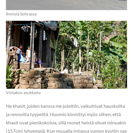
Ihmisiä Sohrassa
Viidakon asukkaita
Ne khasit, joiden kanssa me juteltiin, vaikuttivat hauskoilta
ja rennoilta tyypeiltä. Huomio kiinnittyi myös siihen, että
khasit ovat pienikokoisia, sillä monet heistä olivat minuakin
(157cm) lyhyempiä. Kun muualla Intiassa sumon kyytiin saa