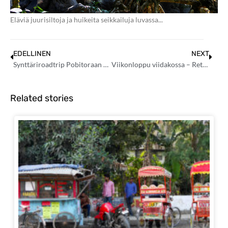
Eläviä juurisiltoja ja huikeita seikkailuja luvassa...
EDELLINEN
NEXT
Synttäriroadtrip Pobitoraan – Intiansarvikuonoja ja mustaa magiaa
Viikonloppu viidakossa – Retki Meghalayan eläville juurisilloille
Related stories